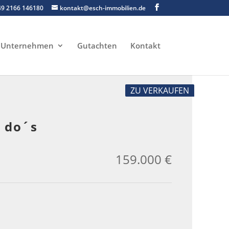
49 2166 146180
kontakt@esch-immobilien.de
Unternehmen
Gutachten
Kontakt
ZU VERKAUFEN
o do´s
159.000 €