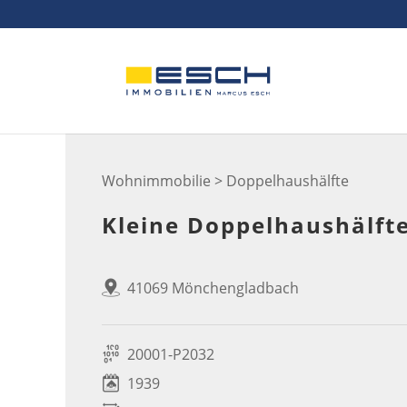
Skip
to
content
Wohnimmobilie > Doppelhaushälfte
Kleine Doppelhaushälft
41069 Mönchengladbach
20001-P2032
1939