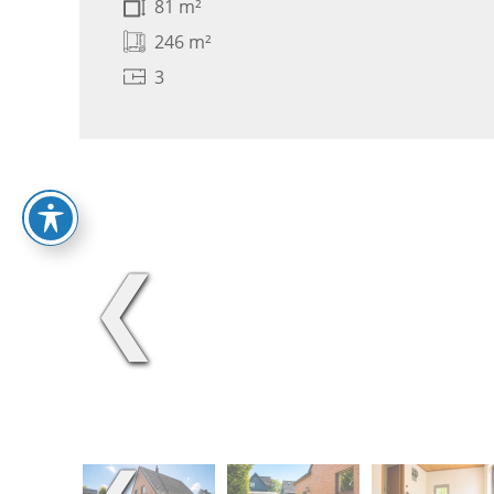
81 m²
246 m²
3
❮