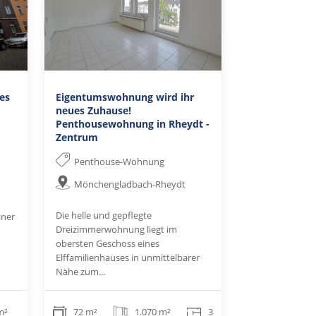
es
Eigentumswohnung wird ihr
neues Zuhause!
Penthousewohnung in Rheydt -
Zentrum
Penthouse-Wohnung
Mönchengladbach-Rheydt
Die helle und gepflegte
iner
Dreizimmerwohnung liegt im
obersten Geschoss eines
Elffamilienhauses in unmittelbarer
Nähe zum...
m²
72 m²
1.070 m²
3