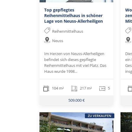
Top gepflegtes
Wo
Reihenmittelhaus in schöner
zen
Lage von Neuss-Allerheiligen
Mit
Reihenmittelhaus
Neuss
Im Herzen von Neuss-Allerheiligen
Die
befindet sich dieses gepflegte
ein
Reihenmittelhaus mit viel Platz. Das
Ges
Haus wurde 1998...
ins
104 m²
217 m²
5
509.000 €
ZU VERKAUFEN