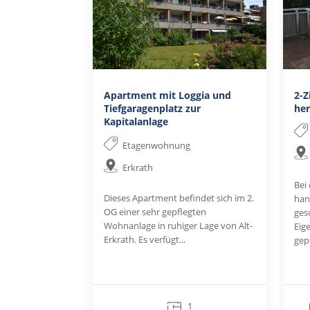
Apartment mit Loggia und
2-
Tiefgaragenplatz zur
her
Kapitalanlage
Etagenwohnung
Erkrath
Bei
Dieses Apartment befindet sich im 2.
han
OG einer sehr gepflegten
ges
Wohnanlage in ruhiger Lage von Alt-
Eig
Erkrath. Es verfügt...
gepf
1