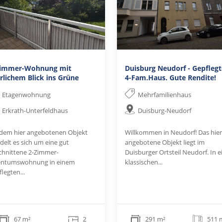
Zimmer-Wohnung mit
Duisburg Neudorf - Gepflegt
rlichem Blick ins Grüne
4-Fam.Haus. Gute Rendite!
Etagenwohnung
Mehrfamilienhaus
Erkrath-Unterfeldhaus
Duisburg-Neudorf
 dem hier angebotenen Objekt
Willkommen in Neudorf! Das hier
delt es sich um eine gut
angebotene Objekt liegt im
chnittene 2-Zimmer-
Duisburger Ortsteil Neudorf. In e
entumswohnung in einem
klassischen...
legten...
67 m²
2
291 m²
511 