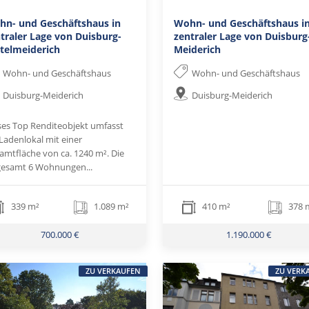
hn- und Geschäftshaus in
Wohn- und Geschäftshaus i
traler Lage von Duisburg-
zentraler Lage von Duisburg
telmeiderich
Meiderich
Wohn- und Geschäftshaus
Wohn- und Geschäftshaus
Duisburg-Meiderich
Duisburg-Meiderich
ses Top Renditeobjekt umfasst
 Ladenlokal mit einer
amtfläche von ca. 1240 m². Die
gesamt 6 Wohnungen...
339 m²
1.089 m²
410 m²
378 
700.000 €
1.190.000 €
ZU VERKAUFEN
ZU VERK