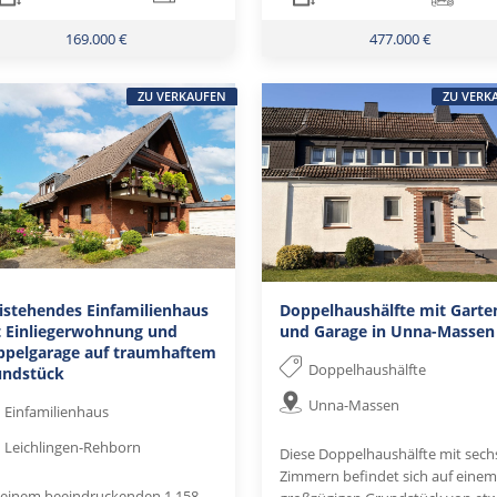
169.000 €
477.000 €
ZU VERKAUFEN
ZU VERK
istehendes Einfamilienhaus
Doppelhaushälfte mit Garte
t Einliegerwohnung und
und Garage in Unna-Massen
ppelgarage auf traumhaftem
Doppelhaushälfte
undstück
Unna-Massen
Einfamilienhaus
Leichlingen-Rehborn
Diese Doppelhaushälfte mit sech
Zimmern befindet sich auf einem
 einem beeindruckenden 1.158