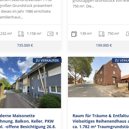
großzügigen Grundstück von et
großen Grundstück präsentiert
750 m². Die...
 dieses im Jahr 1986 errichtete
familienhaus...
232 m²
1.158 m²
9
139 m²
750 m²
735.000 €
199.000 €
ZU VERKAUFEN
ZU VERK
derne Maisonette
Raum für Träume & Entfaltu
nung, Balkon, Keller, PKW
Vielseitiges Reihenendhaus 
pl. -offene Besichtigung 26.8.
ca. 1.782 m² Traumgrundstü