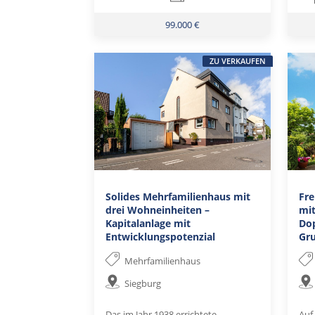
99.000 €
ZU VERKAUFEN
Solides Mehrfamilienhaus mit
Fre
drei Wohneinheiten –
mi
Kapitalanlage mit
Do
Entwicklungspotenzial
Gr
Mehrfamilienhaus
Siegburg
Das im Jahr 1938 errichtete
Auf