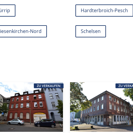
ürrip
Hardterbroich-Pesch
iesenkirchen-Nord
Schelsen
ZU VERKAUFEN
ZU VERK