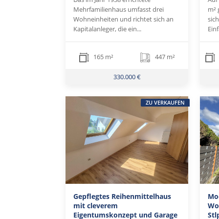
Mehrfamilienhaus umfasst drei
m² 
Wohneinheiten und richtet sich an
sich
Kapitalanleger, die ein...
Ein
165 m²
447 m²
330.000 €
ZU VERKAUFEN
Gepflegtes Reihenmittelhaus
Mo
mit cleverem
Woh
Eigentumskonzept und Garage
Stl