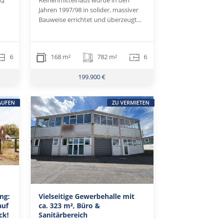
Reihenmittelhaus wurde in den
wa
Jahren 1997/98 in solider, massiver
Bauweise errichtet und überzeugt...
6
168 m²
782 m²
6
199.900 €
AUFEN
ZU VERMIETEN
ng:
Vielseitige Gewerbehalle mit
auf
ca. 323 m², Büro &
ck!
Sanitärbereich