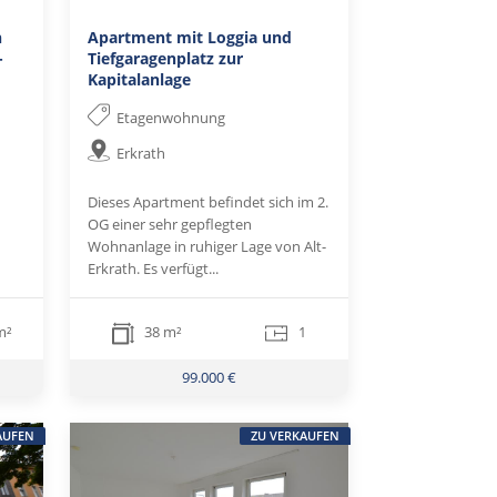
n
Apartment mit Loggia und
-
Tiefgaragenplatz zur
Kapitalanlage
Etagenwohnung
Erkrath
Dieses Apartment befindet sich im 2.
OG einer sehr gepflegten
Wohnanlage in ruhiger Lage von Alt-
Erkrath. Es verfügt...
m²
38 m²
1
99.000 €
AUFEN
ZU VERKAUFEN