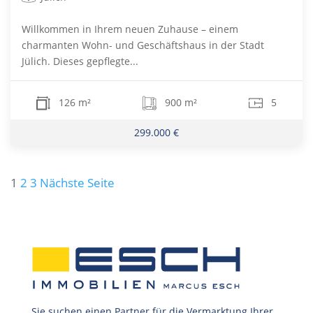
Willkommen in Ihrem neuen Zuhause – einem
charmanten Wohn- und Geschäftshaus in der Stadt
Jülich. Dieses gepflegte...
126 m²
900 m²
5
299.000 €
Seitennummerierung
1
2
3
Nächste Seite
der
Beiträge
Sie suchen einen Partner für die Vermarktung Ihrer