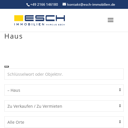
Skip
+49 2166 146180
kontakt@esch-immobilien.de
to
content
Haus