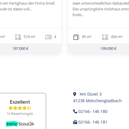
m ein Fertighaus der Firma Streif.
zwei unterschiedlichen Gebäudet
de ist dabei voll...
Das ursprüngliche Holzhaus ent
Ende...
 m²
519 m²
4
95 m²
456 m²
197.000 €
199.000 €
Am Düvel 3
41238 Mönchengladbach
02166- 146 180
02166- 146 181