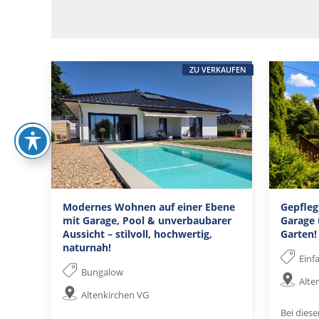
ZU VERKAUFEN
Modernes Wohnen auf einer Ebene
Gepfleg
mit Garage, Pool & unverbaubarer
Garage 
Aussicht – stilvoll, hochwertig,
Garten!
naturnah!
Einf
Bungalow
Alte
Altenkirchen VG
Bei dies