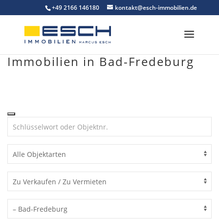
Skip
+49 2166 146180
kontakt@esch-immobilien.de
to
content
Immobilien in Bad-Fredeburg