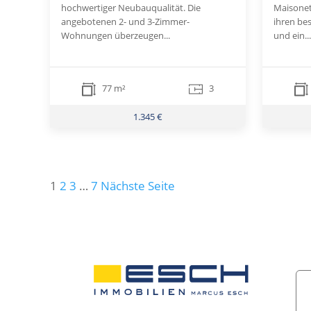
hochwertiger Neubauqualität. Die
Maisone
angebotenen 2- und 3-Zimmer-
ihren be
Wohnungen überzeugen...
und ein...
77 m²
3
1.345 €
Seitennummerierung
1
2
3
…
7
Nächste Seite
der
Beiträge