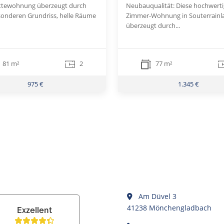
ttewohnung überzeugt durch
Neubauqualität: Diese hochwerti
sonderen Grundriss, helle Räume
Zimmer-Wohnung in Souterrainl
überzeugt durch...
81 m²
2
77 m²
975 €
1.345 €
Am Düvel 3
41238 Mönchengladbach