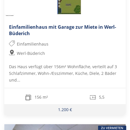
Einfamilienhaus mit Garage zur Miete in Werl-
Büderich
Einfamilienhaus
Werl-Büderich
Das Haus verfügt über 156m² Wohnfläche, verteilt auf 3
Schlafzimmer, Wohn-/Esszimmer, Küche, Diele, 2 Bäder
und...
156 m²
5,5
1.200 €
ZU VERMIETEN