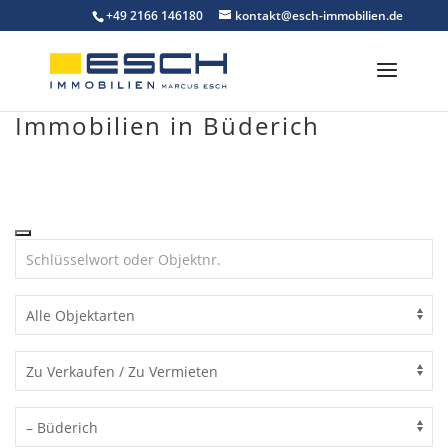
Skip
+49 2166 146180
kontakt@esch-immobilien.de
to
content
Immobilien in Büderich