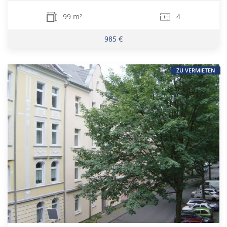
99 m²
4
985 €
ZU VERMIETEN