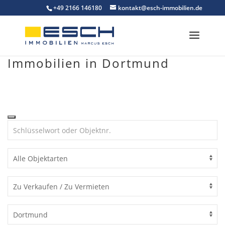
Skip
+49 2166 146180
kontakt@esch-immobilien.de
to
content
Immobilien in Dortmund