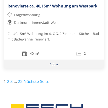
Renovierte ca. 40,15m² Wohnung am Westpark!
Etagenwohnung
Dortmund-Innenstadt-West
Ca. 40,15m² Wohnung im 4. OG, 2 Zimmer + Küche + Bad
mit Badewanne, renoviert.
40 m²
2
405 €
Seitennummerierung
1
2
3
…
22
Nächste Seite
der
Beiträge