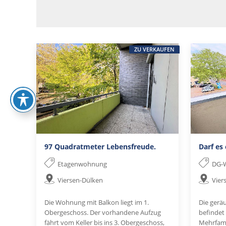
ZU VERKAUFEN
97 Quadratmeter Lebensfreude.
Darf es
Etagenwohnung
DG-
Viersen-Dülken
Vier
Die Wohnung mit Balkon liegt im 1.
Die ger
Obergeschoss. Der vorhandene Aufzug
befindet 
fährt vom Keller bis ins 3. Obergeschoss,
Mehrfami