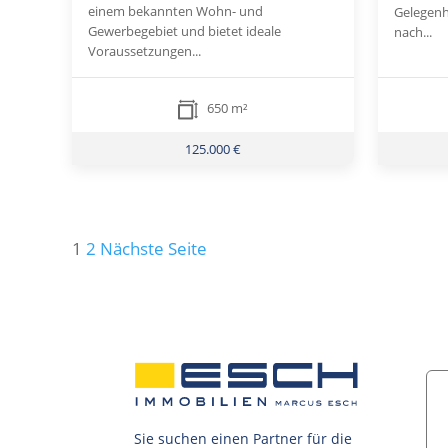
einem bekannten Wohn- und
Gelegenh
Gewerbegebiet und bietet ideale
nach...
Voraussetzungen...
650 m²
125.000 €
Seitennummerierung
1
2
Nächste Seite
der
Beiträge
Sie suchen einen Partner für die