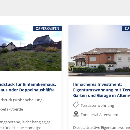
ZU VERKAUFEN
ZU
dstück für Einfamilienhaus,
Ihr sicheres Investment:
aus oder Doppelhaushälfte
Eigentumswohnung mit Terr
Garten und Garage in Alten
ndstück (Wohnbebauung)
Terrassenwohnung
petal-Voerde
Ennepetal-Altenvoerde
angebotene, leicht hanglagige
Diese attraktive Eigentumswohn
stück ist eine einmalige