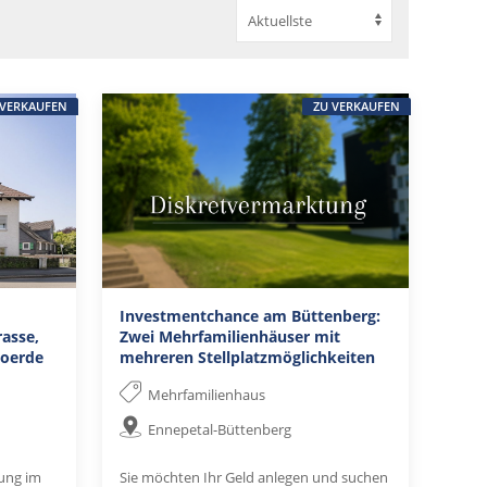
 VERKAUFEN
ZU VERKAUFEN
Investmentchance am Büttenberg:
asse,
Zwei Mehrfamilienhäuser mit
voerde
mehreren Stellplatzmöglichkeiten
Mehrfamilienhaus
Ennepetal-Büttenberg
ung im
Sie möchten Ihr Geld anlegen und suchen