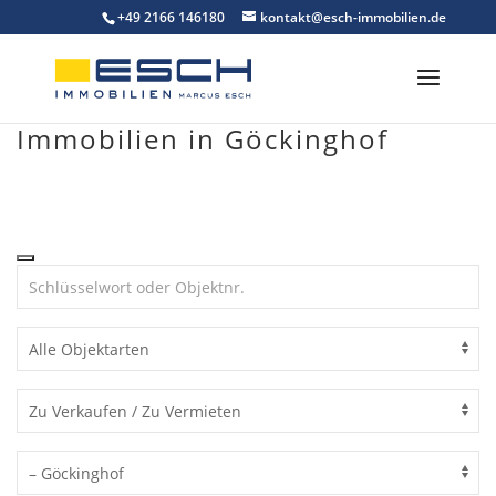
Skip
+49 2166 146180
kontakt@esch-immobilien.de
to
content
Immobilien in Göckinghof