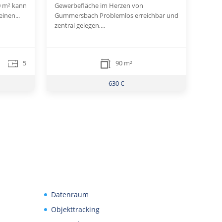
0 m² kann
Gewerbefläche im Herzen von
inen...
Gummersbach Problemlos erreichbar und
zentral gelegen,...
5
90 m²
630 €
Datenraum
Objekttracking