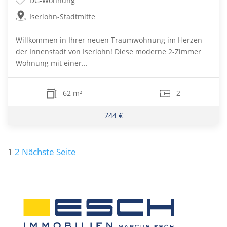
DG-Wohnung
Iserlohn-Stadtmitte
Willkommen in Ihrer neuen Traumwohnung im Herzen
der Innenstadt von Iserlohn! Diese moderne 2-Zimmer
Wohnung mit einer...
62 m²
2
744 €
Seitennummerierung
1
2
Nächste Seite
der
Beiträge