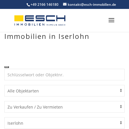
Skip
+49 2166 146180
kontakt@esch-immobilien.de
to
content
Immobilien in Iserlohn