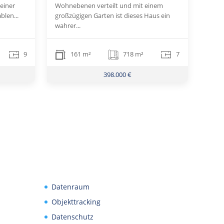
einer
Wohnebenen verteilt und mit einem
blen...
großzügigen Garten ist dieses Haus ein
wahrer...
9
161 m²
718 m²
7
398.000 €
Datenraum
Objekttracking
Datenschutz