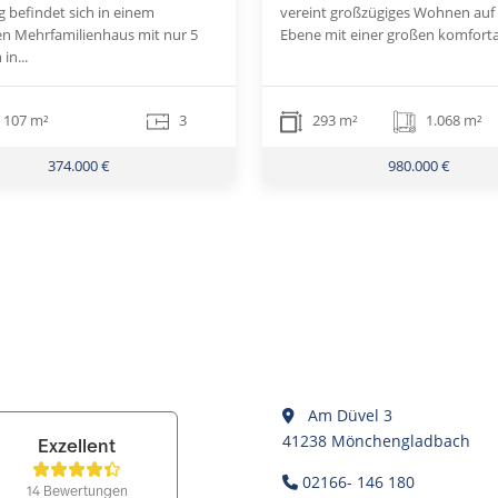
befindet sich in einem
vereint großzügiges Wohnen auf 
en Mehrfamilienhaus mit nur 5
Ebene mit einer großen komforta
in...
107 m²
3
293 m²
1.068 m²
374.000 €
980.000 €
Am Düvel 3
41238 Mönchengladbach
02166- 146 180