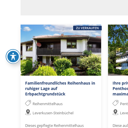
ZU VERKAUFEN
Familienfreundliches Reihenhaus in
Ihre pr
ruhiger Lage auf
Penthou
Erbpachtgrundstück
maxima
Reihenmittelhaus
Pen
Leverkusen-Steinbüchel
Leve
Dieses gepflegte Reihenmittelhaus
Diese au