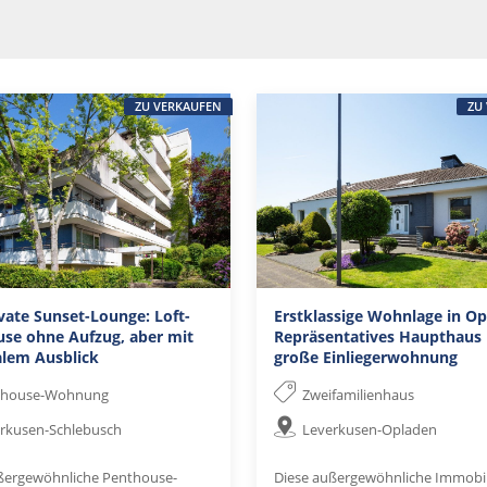
ZU VERKAUFEN
ZU
ivate Sunset-Lounge: Loft-
Erstklassige Wohnlage in Op
se ohne Aufzug, aber mit
Repräsentatives Haupthaus 
lem Ausblick
große Einliegerwohnung
thouse-Wohnung
Zweifamilienhaus
rkusen-Schlebusch
Leverkusen-Opladen
ßergewöhnliche Penthouse-
Diese außergewöhnliche Immobil