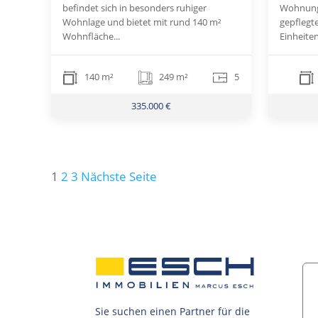
befindet sich in besonders ruhiger
Wohnung 
Wohnlage und bietet mit rund 140 m²
gepflegt
Wohnfläche...
Einheiten 
140 m²
249 m²
5
335.000 €
Seitennummerierung
1
2
3
Nächste Seite
der
Beiträge
Sie suchen einen Partner für die