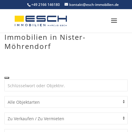
Skip
+49 2166 146180
kontakt@esch-immobilien.de
to
content
Immobilien in Nister-
Möhrendorf