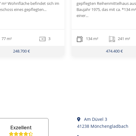
77 m² Wohnfläche befindet sich im
gepflegten Reihenmittelhaus au
schoss eines gepflegten...
Baujahr 1975, das mit ca. *134 m²
einer...
77 m²
3
134 m²
241 m²
248.700 €
474.400 €
Am Düvel 3
41238 Mönchengladbach