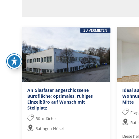
ZU VERMIETEN
An Glasfaser angeschlossene
Ideal a
Bürofläche; optimales, ruhiges
Wohnung
Einzelbüro auf Wunsch mit
Mitte
Stellplatz
Eta
Bürofläche
Rati
Ratingen-Hösel
Diese he