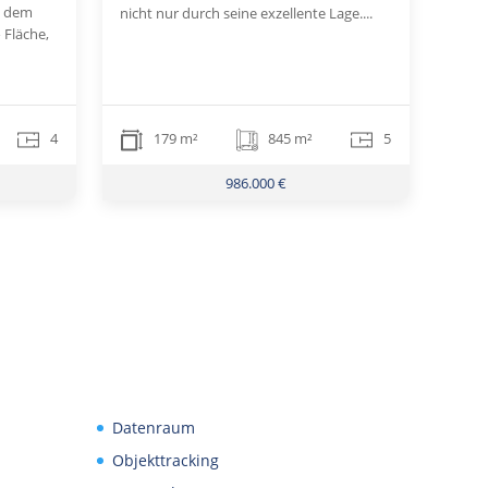
s dem
nicht nur durch seine exzellente Lage....
 Fläche,
4
179 m²
845 m²
5
986.000 €
Datenraum
Objekttracking