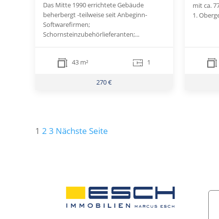
Das Mitte 1990 errichtete Gebäude
mit ca. 
beherbergt -teilweise seit Anbeginn-
1. Oberge
Softwarefirmen;
Schornsteinzubehörlieferanten;...
43 m²
1
270 €
Seitennummerierung
1
2
3
Nächste Seite
der
Beiträge