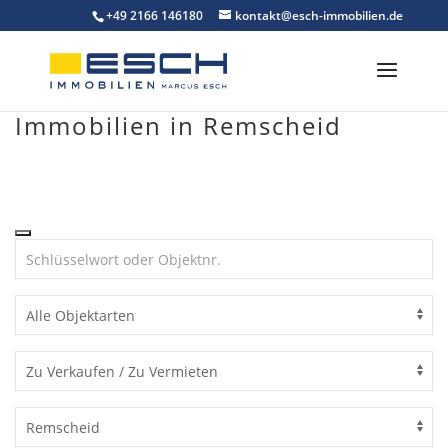
Skip
+49 2166 146180
kontakt@esch-immobilien.de
to
content
Immobilien in Remscheid