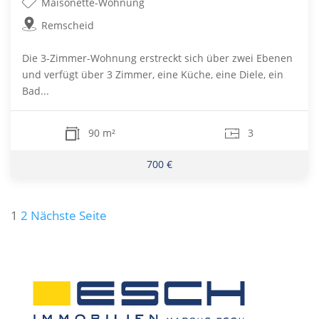
Maisonette-Wohnung
Remscheid
Die 3-Zimmer-Wohnung erstreckt sich über zwei Ebenen
und verfügt über 3 Zimmer, eine Küche, eine Diele, ein
Bad...
90 m²
3
700 €
Seitennummerierung
1
2
Nächste Seite
der
Beiträge