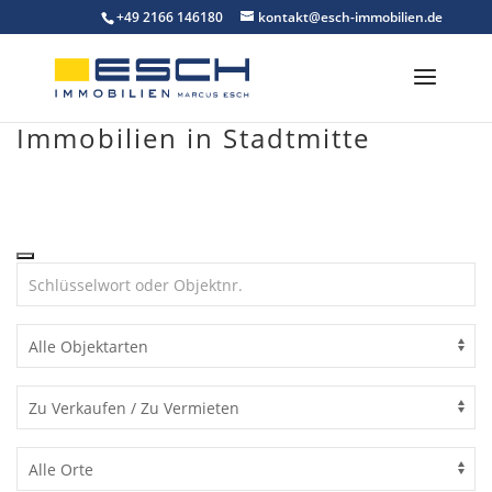
Skip
+49 2166 146180
kontakt@esch-immobilien.de
to
content
Immobilien in Stadtmitte