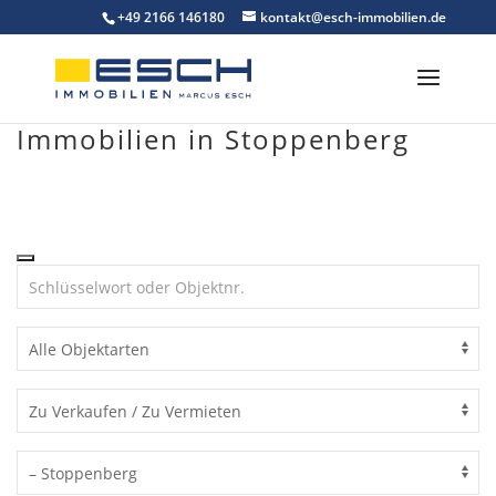
Skip
+49 2166 146180
kontakt@esch-immobilien.de
to
content
Immobilien in Stoppenberg