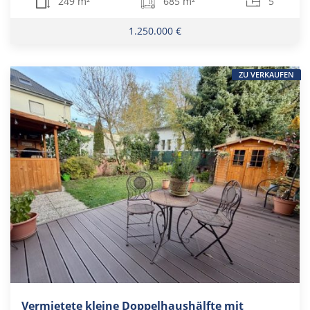
249 m²
685 m²
5
1.250.000 €
ZU VERKAUFEN
Vermietete kleine Doppelhaushälfte mit