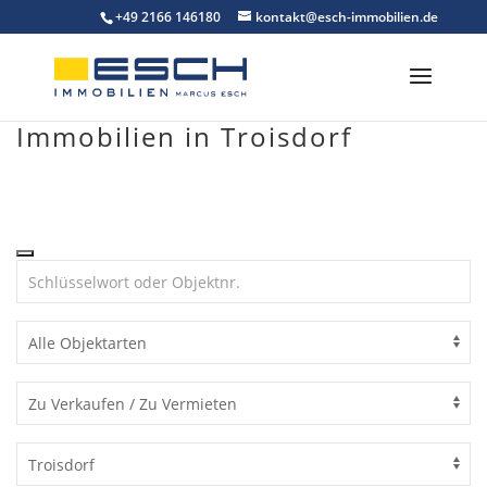
Skip
+49 2166 146180
kontakt@esch-immobilien.de
to
content
Immobilien in Troisdorf