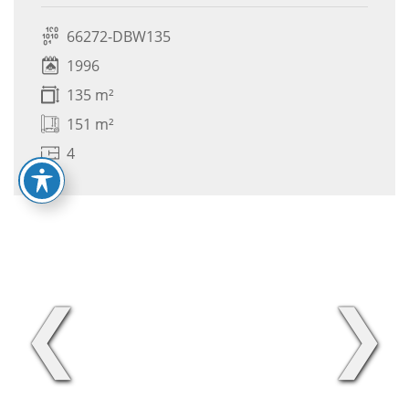
66272-DBW135
1996
135 m²
151 m²
4
❮
❯