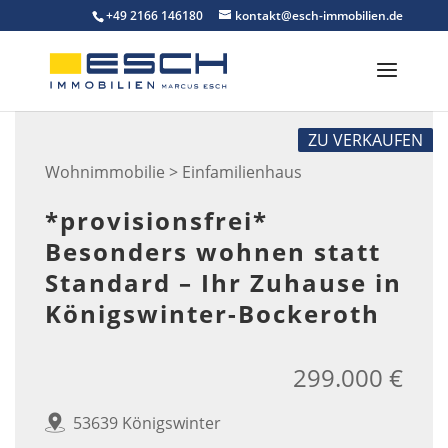
Skip
+49 2166 146180
kontakt@esch-immobilien.de
to
content
ZU VERKAUFEN
Wohnimmobilie > Einfamilienhaus
*provisionsfrei*
Besonders wohnen statt
Standard – Ihr Zuhause in
Königswinter-Bockeroth
299.000 €
53639 Königswinter