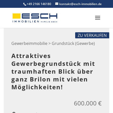
Skip
+49 2166 146180
kontakt@esch-immobilien.de
to
content
ZU VERKAUFEN
Gewerbeimmobilie > Grundstück (Gewerbe)
Attraktives
Gewerbegrundstück mit
traumhaften Blick über
ganz Brilon mit vielen
Möglichkeiten!
600.000 €