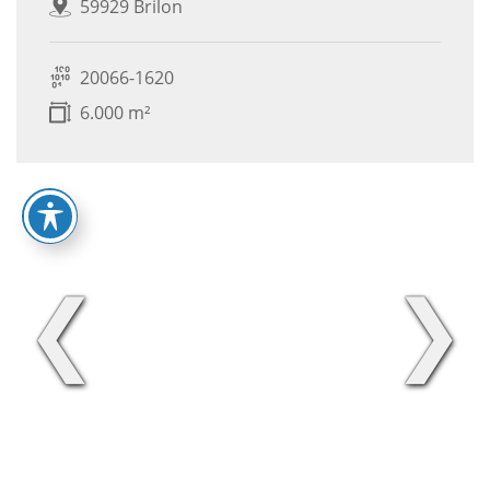
59929 Brilon
20066-1620
6.000 m²
❮
❯