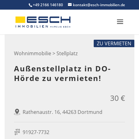
Skip
+49 2166 146180
kontakt@esch-immobilien.de
to
content
ZU VERMIETEN
Wohnimmobilie > Stellplatz
Außenstellplatz in DO-
Hörde zu vermieten!
30 €
Rathenaustr. 16, 44263 Dortmund
91927-7732