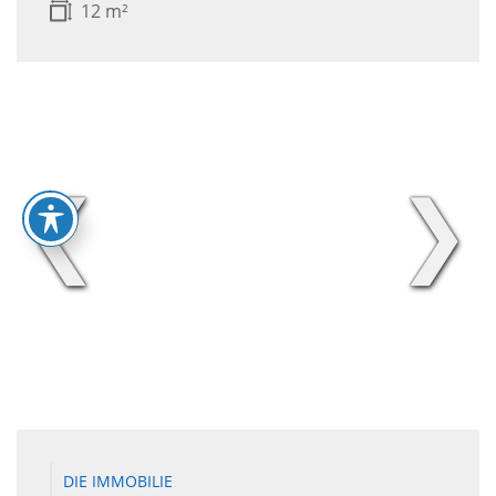
12 m²
❮
❯
DIE IMMOBILIE