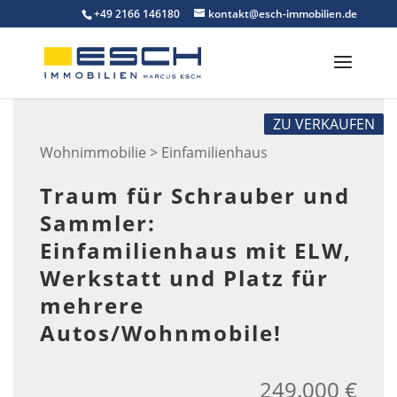
Skip
+49 2166 146180
kontakt@esch-immobilien.de
to
content
ZU VERKAUFEN
Wohnimmobilie > Einfamilienhaus
Traum für Schrauber und
Sammler:
Einfamilienhaus mit ELW,
Werkstatt und Platz für
mehrere
Autos/Wohnmobile!
249.000 €