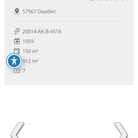
57567 Daaden
20014-AK-B-4516
1959
150 m²
912 m²
7
❮
❯