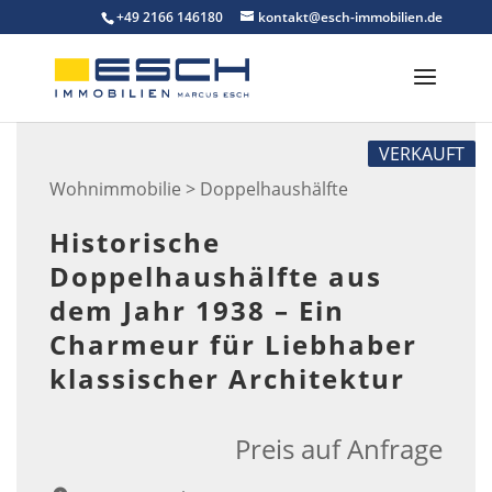
Skip
+49 2166 146180
kontakt@esch-immobilien.de
to
content
VERKAUFT
Wohnimmobilie > Doppelhaushälfte
Historische
Doppelhaushälfte aus
dem Jahr 1938 – Ein
Charmeur für Liebhaber
klassischer Architektur
Preis auf Anfrage