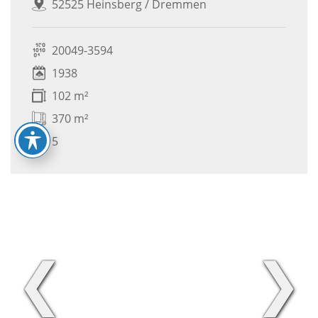
52525 Heinsberg / Dremmen
20049-3594
1938
102 m²
370 m²
5
❮
❯