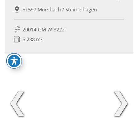
51597 Morsbach / Steimelhagen
20014-GM-W-3222
5.288 m²
❮
❯