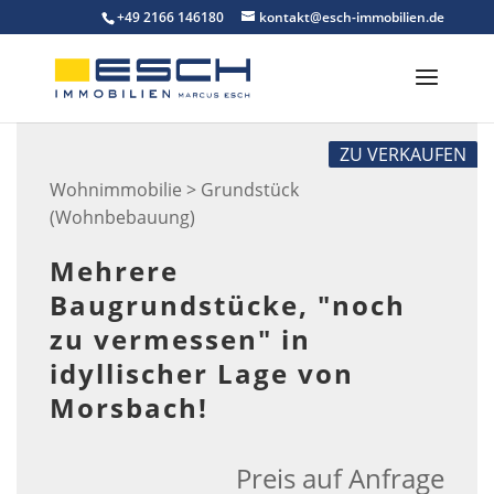
Skip
+49 2166 146180
kontakt@esch-immobilien.de
to
content
ZU VERKAUFEN
Wohnimmobilie > Grundstück
(Wohnbebauung)
Mehrere
Baugrundstücke, "noch
zu vermessen" in
idyllischer Lage von
Morsbach!
Preis auf Anfrage