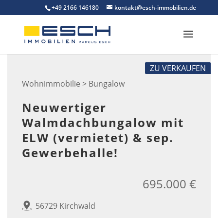
Skip
+49 2166 146180
kontakt@esch-immobilien.de
to
content
ZU VERKAUFEN
Wohnimmobilie > Bungalow
Neuwertiger
Walmdachbungalow mit
ELW (vermietet) & sep.
Gewerbehalle!
695.000 €
56729 Kirchwald