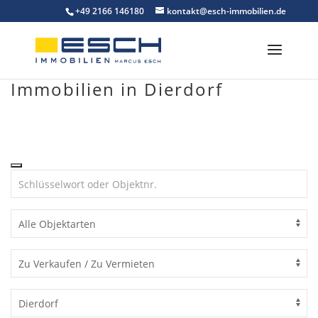
Skip
+49 2166 146180
kontakt@esch-immobilien.de
to
content
Immobilien in Dierdorf