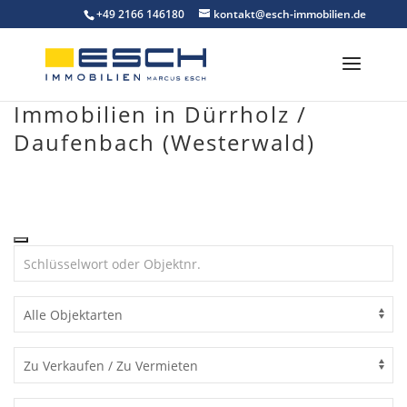
Skip
+49 2166 146180
kontakt@esch-immobilien.de
to
content
Immobilien in Dürrholz /
Daufenbach (Westerwald)