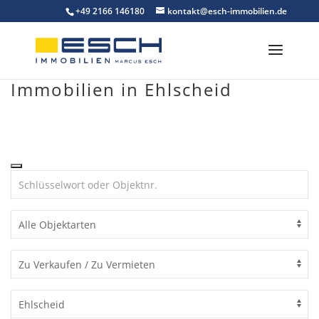
Skip
+49 2166 146180
kontakt@esch-immobilien.de
to
content
Immobilien in Ehlscheid