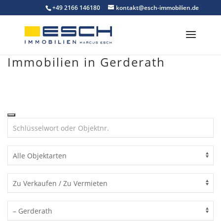
Skip
+49 2166 146180
kontakt@esch-immobilien.de
to
content
Immobilien in Gerderath