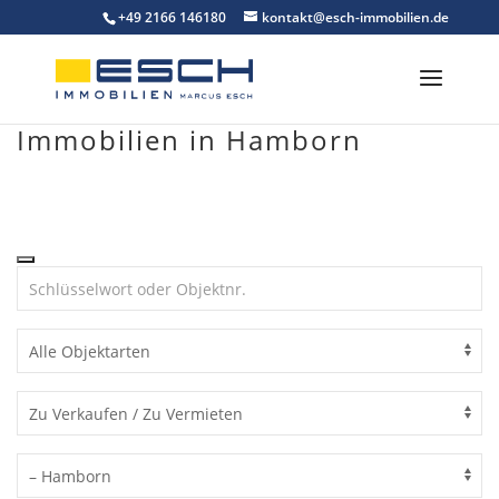
Skip
+49 2166 146180
kontakt@esch-immobilien.de
to
content
Immobilien in Hamborn