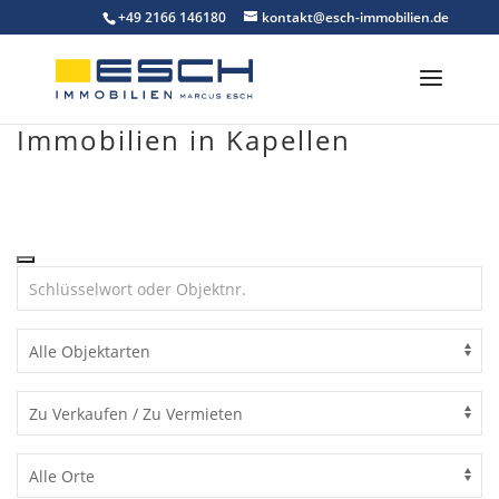
Skip
+49 2166 146180
kontakt@esch-immobilien.de
to
content
Immobilien in Kapellen