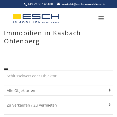
Skip
+49 2166 146180
kontakt@esch-immobilien.de
to
content
Immobilien in Kasbach
Ohlenberg