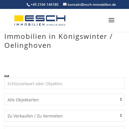
Skip
+49 2166 146180
kontakt@esch-immobilien.de
to
content
Immobilien in Königswinter /
Oelinghoven