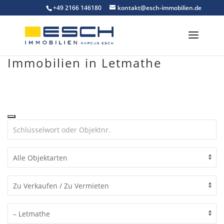
Skip
+49 2166 146180
kontakt@esch-immobilien.de
to
content
Immobilien in Letmathe