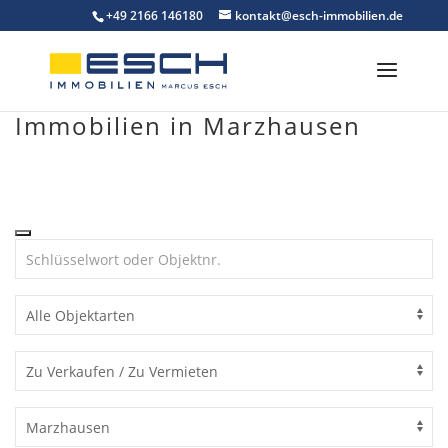
Skip
+49 2166 146180
kontakt@esch-immobilien.de
to
content
Immobilien in Marzhausen