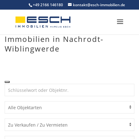
Skip
+49 2166 146180
kontakt@esch-immobilien.de
to
content
Immobilien in Nachrodt-
Wiblingwerde