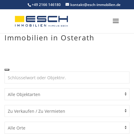
Skip
+49 2166 146180
kontakt@esch-immobilien.de
to
content
Immobilien in Osterath