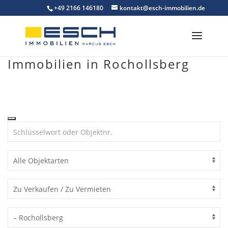
Skip
+49 2166 146180
kontakt@esch-immobilien.de
to
content
Immobilien in Rochollsberg