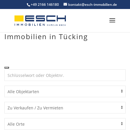
Skip
+49 2166 146180
kontakt@esch-immobilien.de
to
content
Immobilien in Tücking