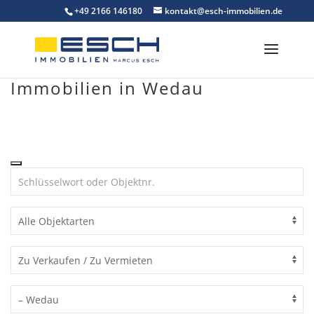
Skip
+49 2166 146180
kontakt@esch-immobilien.de
to
content
Immobilien in Wedau