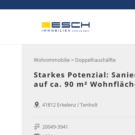
Skip
to
content
Wohnimmobilie > Doppelhaushälfte
Starkes Potenzial: San
auf ca. 90 m² Wohnfläch
41812 Erkelenz / Tenholt
20049-3941