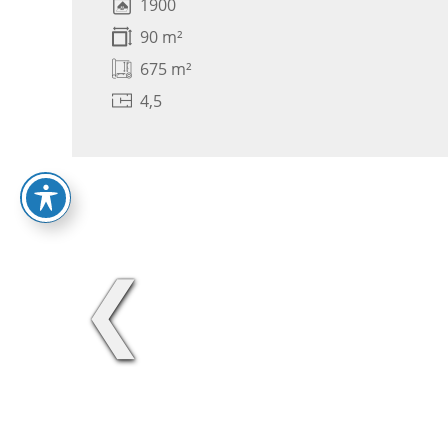
1900
90 m²
675 m²
4,5
❮