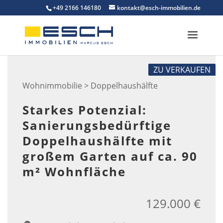
Skip
+49 2166 146180
kontakt@esch-immobilien.de
to
content
ZU VERKAUFEN
Wohnimmobilie > Doppelhaushälfte
Starkes Potenzial:
Sanierungsbedürftige
Doppelhaushälfte mit
großem Garten auf ca. 90
m² Wohnfläche
129.000 €