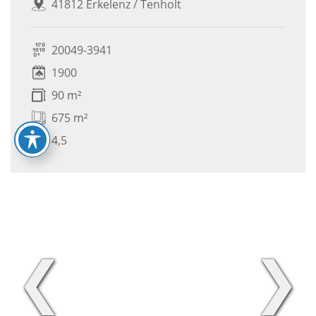
41812 Erkelenz / Tenholt
20049-3941
1900
90 m²
675 m²
4,5
❮
❯