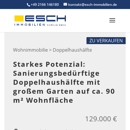
Skip
+49 2166 146180
kontakt@esch-immobilien.de
to
content
ZU VERKAUFEN
Wohnimmobilie > Doppelhaushälfte
Starkes Potenzial:
Sanierungsbedürftige
Doppelhaushälfte mit
großem Garten auf ca. 90
m² Wohnfläche
129.000 €