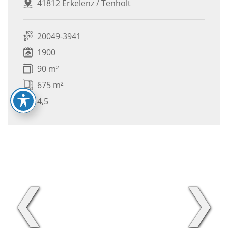
41812 Erkelenz / Tenholt
20049-3941
1900
90 m²
675 m²
4,5
❮
❯