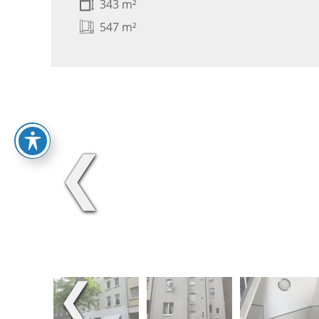
343 m²
547 m²
❮
❮