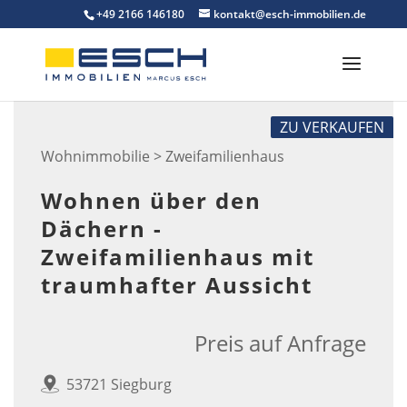
Skip
+49 2166 146180
kontakt@esch-immobilien.de
to
content
ZU VERKAUFEN
Wohnimmobilie > Zweifamilienhaus
Wohnen über den
Dächern -
Zweifamilienhaus mit
traumhafter Aussicht
Preis auf Anfrage
53721 Siegburg