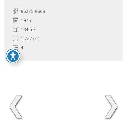
66275-8668
1975
184 m²
1.727 m²
4
❮
❯