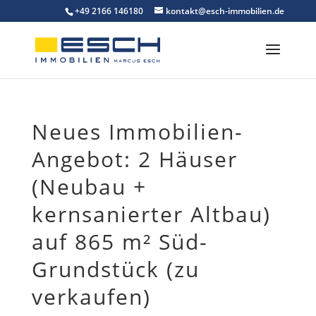
Skip
+49 2166 146180
kontakt@esch-immobilien.de
to
content
Neues Immobilien-
Angebot: 2 Häuser
(Neubau +
kernsanierter Altbau)
auf 865 m² Süd-
Grundstück (zu
verkaufen)