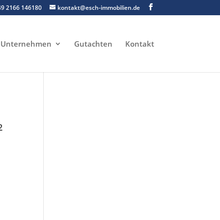
49 2166 146180
kontakt@esch-immobilien.de
Unternehmen
Gutachten
Kontakt
²