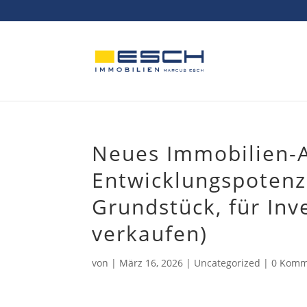
Skip
to
content
Neues Immobilien-A
Entwicklungspotenzi
Grundstück, für Inv
verkaufen)
von
|
März 16, 2026
|
Uncategorized
|
0 Komm