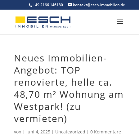
Skip
+49 2166 146180
kontakt@esch-immobilien.de
to
content
Neues Immobilien-
Angebot: TOP
renovierte, helle ca.
48,70 m² Wohnung am
Westpark! (zu
vermieten)
von
|
Juni 4, 2025
|
Uncategorized
|
0 Kommentare